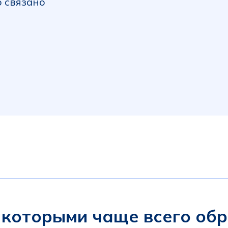
оторыми чаще всего обращаю
не и шее, туман в голове, снижение памяти и
я как «переработал», «не выспался», «на погоду