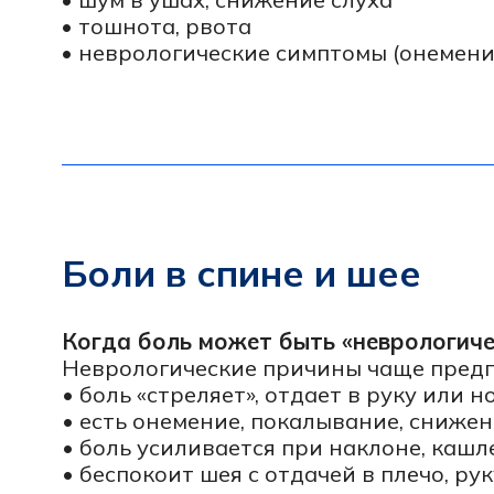
Неврологические причины чаще предполага
• боль «стреляет», отдает в руку или ногу
• есть онемение, покалывание, снижение с
• боль усиливается при наклоне, кашле, д
• беспокоит шея с отдачей в плечо, руку, л
Почему болит шея и «тянет» г
Напряжение мышц, перегрузка, нарушения 
мышечно-тонический синдром
Иногда добавляется раздражение корешков
отдела. Важно оценить неврологический ст
Туман в голове, снижение
Что может стоять за этими жалобами
Самые частые причины в реальной практик