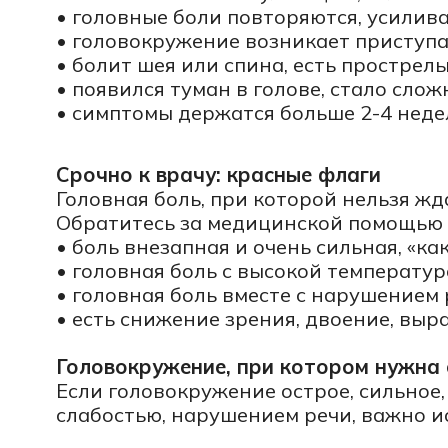
Срочно к врачу: красные флаги
Головная боль, при которой нельзя ждать
Обратитесь за медицинской помощью без пр
• боль внезапная и очень сильная, «как уда
• головная боль с высокой температурой, 
• головная боль вместе с нарушением речи,
• есть снижение зрения, двоение, выражен
Головокружение, при котором нужна сроч
Если головокружение острое, сильное, с ш
слабостью, нарушением речи, важно исключ
Головные боли
Какие бывают варианты
• первичные головные боли (например, миг