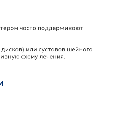
ски,
пециалистов.
я нарушением речи,
ства, сон, стресс,