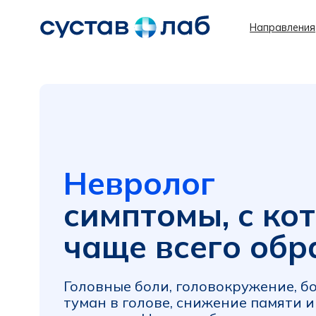
Направления
Что
Невролог
симптомы, с кото
чаще всего обра
Головные боли, головокружение, боли в 
туман в голове, снижение памяти и кон
внимания. Ниже разберем с чем это свя