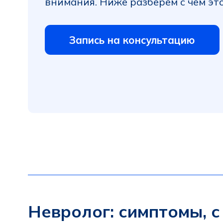
Запись на консультацию
Невролог: симптомы, с к
Головные боли, головокружение, боли в спи
концентрации внимания часто воспринимаютс
Иногда так и бывает.