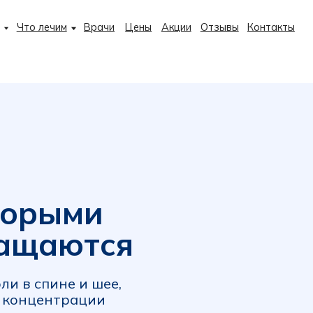
+7 (495)
 лечим
Врачи
Цены
Акции
Отзывы
Контакты
рыми
щаются
спине и шее,
центрации
зано