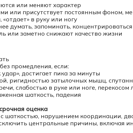
омедления, если:
р», достигает пика за минуты
ригидностью затылочных мышц, спутанностью соз
 слабостью в руке или ноге, перекосом лица
ная шаткость, падения
ная оценка
аткостью, нарушением координации, двоением, он
ить центральные причины, включая инсульт.
рень, головная боль напряжения)