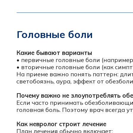
• вторичные головные боли (как симптом др
На приеме важно понять паттерн: длительнос
светобоязнь, аура, эффект от обезболиваю
Почему важно не злоупотреблять обезбо
Если часто принимать обезболивающие, с
головная боль. Поэтому врач всегда уточняе
Как невролог строит лечение
План лечения обычно включает:
• купирование приступов (что делать во вр
• профилактику, если приступы частые или
• коррекцию триггеров и факторов риска
Головокружение
Что невролог уточняет в первую очередь
Слово «головокружение» пациенты использу
• вращение (вертиго)
• неустойчивость, «ведет в сторону»