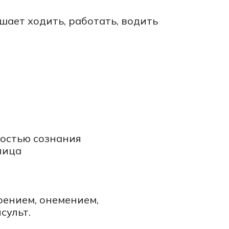
нания
емением,