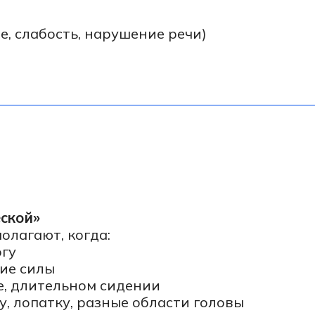
ют, когда:
илы
лительном сидении
опатку, разные области головы
олову
осанки и длительная работа за компьютером ча
 (протрузии и грыжи межпозвоночных дисков) и
атус и подобрать безопасную и эффективную схе
 памяти и концентрации
е: