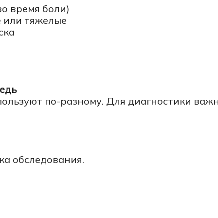
следования.
абость, нарушение речи)
»