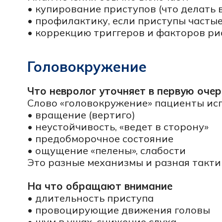
• предобморочное состояние
• ощущение «пелены», слабости
Это разные механизмы и разная тактика об
На что обращают внимание
• длительность приступа
• провоцирующие движения головы
• шум в ушах, снижение слуха
• тошнота, рвота
• неврологические симптомы (онемение, сл
Боли в спине и шее
Когда боль может быть «неврологической