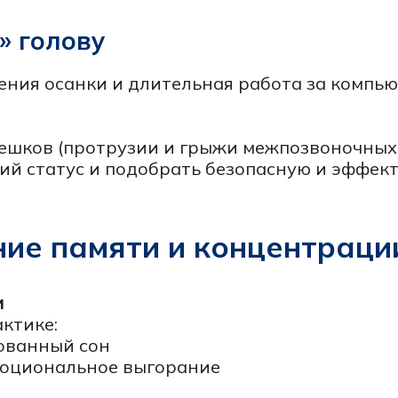
ный сон
ональное выгорание
исбаланс
 длительного стресса
етки для памяти», а выявить причину, оценить ри
ния и при необходимости подключить смежных с
шает бытовой самостоятельности, сопровождаетс
е быстрой диагностики.
а
, провоцирующие факторы, фоновые болезни, лекар