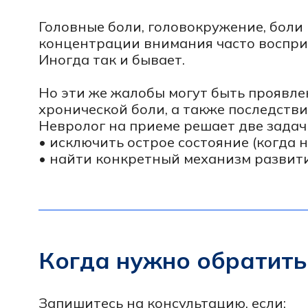
Но эти же жалобы могут быть проявлением 
хронической боли, а также последствием п
Невролог на приеме решает две задачи:
• исключить острое состояние (когда нужн
• найти конкретный механизм развития си
Когда нужно обратиться 
Запишитесь на консультацию, если:
• головные боли повторяются, усиливаются
• головокружение возникает приступами ил
• болит шея или спина, есть прострелы, «отд
• появился туман в голове, стало сложнее 
• симптомы держатся больше 2-4 недель и