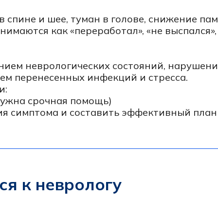
неврологических состояний, нарушений сна,
еренесенных инфекций и стресса.
а срочная помощь)
мптома и составить эффективный план лечения
к неврологу
 или меняют характер
и присутствует постоянным фоном, мешает ходит
ает» в руку или ногу
думать, запоминать, концентрироваться
ли заметно снижают качество жизни