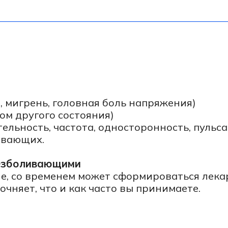
угого состояния)
ть, частота, односторонность, пульсация, связь 
щих.
ливающими
о временем может сформироваться лекарственно
т, что и как часто вы принимаете.
емя боли)
 тяжелые
ют по-разному. Для диагностики важно раздели